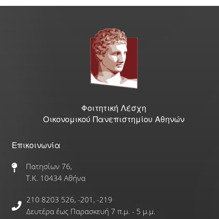
Γραφείο Εύρεσης Στέγης
e-Αιτήσεις
Επιδόματα & Υποτροφίες
Υποτροφίες
Φοιτητική Λέσχη
Οικονομικού Πανεπιστημίου Αθηνών
Φοιτητικό Στεγαστικό Επίδομα
Επικοινωνία
Οικονομικές Ενισχύσεις
Πατησίων 76,
Τ.Κ. 10434 Αθήνα
Ξένες Γλώσσες
210 8203 526, -201, -219
Αγγλικά
Δευτέρα έως Παρασκευή 7 π.μ. - 5 μ.μ.