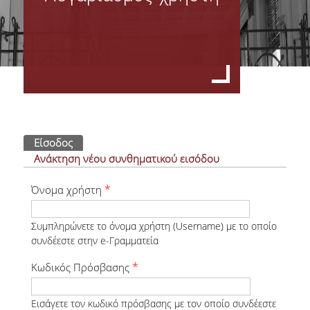
Όργανα Διοίκησης
Σύνθεση Διοικητικού Συμβουλίου Φοιτητικής Λέσχης ΟΠΑ
Πρακτικά Δ.Σ.
Υπηρεσίες Φοιτητικής Λέσχης Ο.Π.Α
Πρωτεύουσες καρτέλες
Είσοδος
(ενεργή καρτέλα)
Οικονομικές - Διοικητικές Υπηρεσίες & Υπηρεσίες Σίτισης
Ανάκτηση νέου συνθηματικού εισόδου
Υπηρεσίες Στέγασης & Υγειονομικές Υπηρεσίες
*
Όνομα χρήστη
Υπηρεσίες Πολιτισμού & Αθλητισμού & Εκμάθησης Ξένων Γλωσσών
Συμπληρώνετε το όνομα χρήστη (Username) με το οποίο
συνδέεστε στην e-Γραμματεία
Φωτογραφικό Αρχείο
*
Κωδικός Πρόσβασης
Σίτιση - Στέγαση
Εισάγετε τον κωδικό πρόσβασης με τον οποίο συνδέεστε