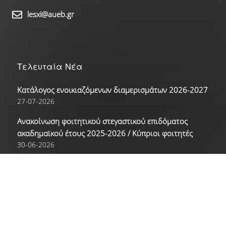
Γαλλικά
lesxi@aueb.gr
Γερμανικά
Ισπανικά
Τελευταία Νέα
Κατάλογος ενοικιαζόμενων διαμερισμάτων 2026-2027
Ρώσικα
27-07-2026
Δραστηριότητες
Ανακοίνωση φοιτητικού στεγαστικού επιδόματος
ακαδημαϊκού έτους 2025-2026 / Κύπριοι φοιτητές
Αθλητικές Δραστηριότητες
30-06-2026
Ανακοίνωση φοιτητικού στεγαστικού επιδόματος
Πολιτιστικές Δραστηριότητες
ακαδημαϊκού έτους 2025-2026
30-06-2026
Νέα
Επικοινωνία