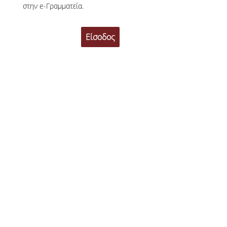
στην e-Γραμματεία.
Δικαιούχοι, Προϋποθέσεις & Δικαιολογητικά
Σίτισης
Στέγασης
Διαδικασία Ηλεκτρονικής Αίτησης
Αποτελέσματα
Σίτισης
Στέγασης
Εστιατόριο
Φοιτητική Εστία Αθηνών