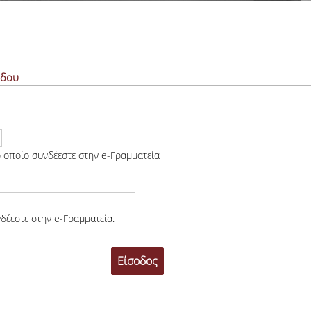
Πρακτικά Δ.Σ.
Υπηρεσίες Φοιτητικής Λέσχης Ο.Π.Α
όδου
Οικονομικές - Διοικητικές Υπηρεσίες & Υπηρεσίες Σίτισης
Υπηρεσίες Στέγασης & Υγειονομικές Υπηρεσίες
Υπηρεσίες Πολιτισμού & Αθλητισμού & Εκμάθησης Ξένων Γλωσσών
 οποίο συνδέεστε στην e-Γραμματεία
Φωτογραφικό Αρχείο
δέεστε στην e-Γραμματεία.
Σίτιση - Στέγαση
Δικαιούχοι, Προϋποθέσεις & Δικαιολογητικά
Σίτισης