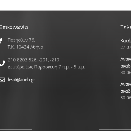
Στέγασης
Διαδικασία Ηλεκτρονικής Αίτησης
Επικοινωνία
Τελ
Αποτελέσματα
Πατησίων 76,
Κατά
Τ.Κ. 10434 Αθήνα
27-0
Σίτισης
Ανακ
210 8203 526, -201, -219
ακαδ
Δευτέρα έως Παρασκευή 7 π.μ. - 5 μ.μ.
Στέγασης
30-0
lesxi@aueb.gr
Εστιατόριο
Ανακ
ακαδ
30-0
Φοιτητική Εστία Αθηνών
Γραφείο Εύρεσης Στέγης
e-Αιτήσεις