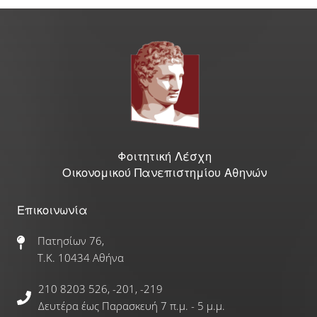
Γραφείο Εύρεσης Στέγης
e-Αιτήσεις
Επιδόματα & Υποτροφίες
Υποτροφίες
Φοιτητική Λέσχη
Οικονομικού Πανεπιστημίου Αθηνών
Φοιτητικό Στεγαστικό Επίδομα
Επικοινωνία
Οικονομικές Ενισχύσεις
Πατησίων 76,
Τ.Κ. 10434 Αθήνα
Ξένες Γλώσσες
210 8203 526, -201, -219
Αγγλικά
Δευτέρα έως Παρασκευή 7 π.μ. - 5 μ.μ.