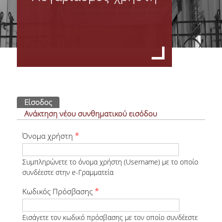
Όργανα Διοίκησης
Σύνθεση Διοικητικού Συμβουλίου Φοιτητικής Λέσχης ΟΠΑ
Πρακτικά Δ.Σ.
Υπηρεσίες Φοιτητικής Λέσχης Ο.Π.Α
Πρωτεύουσες καρτέλες
Είσοδος
(ενεργή καρτέλα)
Οικονομικές - Διοικητικές Υπηρεσίες & Υπηρεσίες Σίτισης
Ανάκτηση νέου συνθηματικού εισόδου
Υπηρεσίες Στέγασης & Υγειονομικές Υπηρεσίες
*
Όνομα χρήστη
Υπηρεσίες Πολιτισμού & Αθλητισμού & Εκμάθησης Ξένων Γλωσσών
Συμπληρώνετε το όνομα χρήστη (Username) με το οποίο
συνδέεστε στην e-Γραμματεία
Φωτογραφικό Αρχείο
*
Κωδικός Πρόσβασης
Σίτιση - Στέγαση
Εισάγετε τον κωδικό πρόσβασης με τον οποίο συνδέεστε