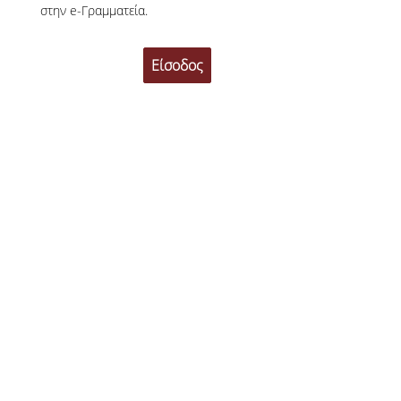
στην e-Γραμματεία.
Δικαιούχοι, Προϋποθέσεις & Δικαιολογητικά
Σίτισης
Στέγασης
Διαδικασία Ηλεκτρονικής Αίτησης
Αποτελέσματα
Σίτισης
Στέγασης
Εστιατόριο
Φοιτητική Εστία Αθηνών