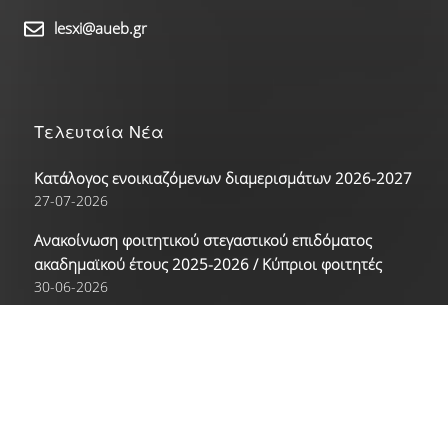
Γαλλικά
lesxi@aueb.gr
Γερμανικά
Ισπανικά
Τελευταία Νέα
Κατάλογος ενοικιαζόμενων διαμερισμάτων 2026-2027
Ρώσικα
27-07-2026
Δραστηριότητες
Ανακοίνωση φοιτητικού στεγαστικού επιδόματος
ακαδημαϊκού έτους 2025-2026 / Κύπριοι φοιτητές
Αθλητικές Δραστηριότητες
30-06-2026
Ανακοίνωση φοιτητικού στεγαστικού επιδόματος
Πολιτιστικές Δραστηριότητες
ακαδημαϊκού έτους 2025-2026
30-06-2026
Νέα
Επικοινωνία