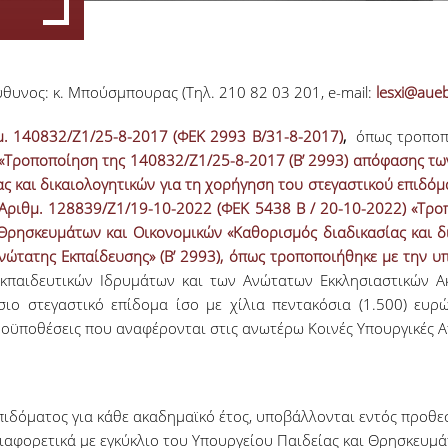
ύθυνος: κ. Μπούσμπουρας (Τηλ. 210 82 03 201, e-mail:
lesxi@aue
. 140832/Ζ1/25-8-2017 (ΦΕΚ 2993 Β/31-8-2017)
,
όπως τροποπ
 «Τροποποίηση της 140832/Ζ1/25-8-2017 (Β’ 2993) απόφασης τω
ας και δικαιολογητικών για τη χορήγηση του στεγαστικού επιδό
Αριθμ. 128839/Ζ1/19-10-2022 (ΦΕΚ 5438 Β / 20-10-2022) «Τρο
Θρησκευμάτων και Οικονομικών «Καθορισμός διαδικασίας και δι
ώτατης Εκπαίδευσης» (Β’ 2993), όπως τροποποιήθηκε με την υπ
κπαιδευτικών Ιδρυμάτων και των Ανώτατων Εκκλησιαστικών 
ιο στεγαστικό επίδομα ίσο με χίλια πεντακόσια (1.500) ευρ
ροϋποθέσεις που αναφέρονται στις ανωτέρω Κοινές Υπουργικές 
πιδόματος για κάθε ακαδημαϊκό έτος, υποβάλλονται εντός προθεσ
διαφορετικά με εγκύκλιο του Υπουργείου Παιδείας και Θρησκευμά