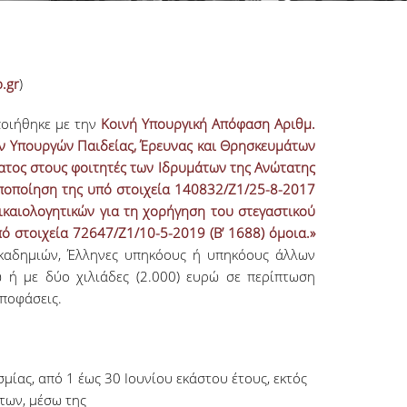
b.gr
)
οιήθηκε με την
Κοινή Υπουργική Απόφαση Αριθμ.
ν Υπουργών Παιδείας, Έρευνας και Θρησκευμάτων
ματος στους φοιτητές των Ιδρυμάτων της Ανώτατης
ποποίηση της υπό στοιχεία 140832/Ζ1/25-8-2017
καιολογητικών για τη χορήγηση του στεγαστικού
ό στοιχεία 72647/Ζ1/10-5-2019 (Β’ 1688) όμοια.»
Ακαδημιών, Έλληνες υπηκόους ή υπηκόους άλλων
ώ ή με δύο χιλιάδες (2.000) ευρώ σε περίπτωση
Αποφάσεις.
μίας, από 1 έως 30 Ιουνίου εκάστου έτους, εκτός
των, μέσω της