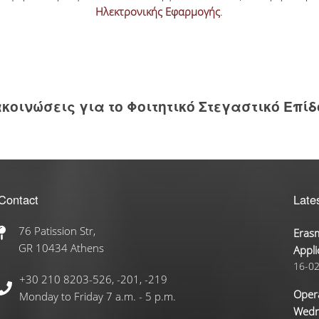
Ηλεκτρονικής Εφαρμογής
.
κοινώσεις για το Φοιτητικό Στεγαστικό Επί
Contact
Late
76 Patission Str,
Erasm
GR 10434 Athens
Appli
16-0
+30 210 8203-526, -201, -219
Opera
Monday to Friday 7 a.m. - 5 p.m.
Wedn