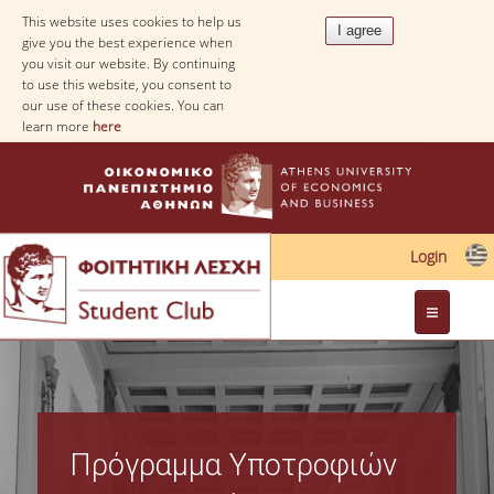
This website uses cookies to help us
give you the best experience when
you visit our website. By continuing
to use this website, you consent to
our use of these cookies. You can
learn more
here
Login
Web Applications
Πρόγραμμα Υποτροφιών