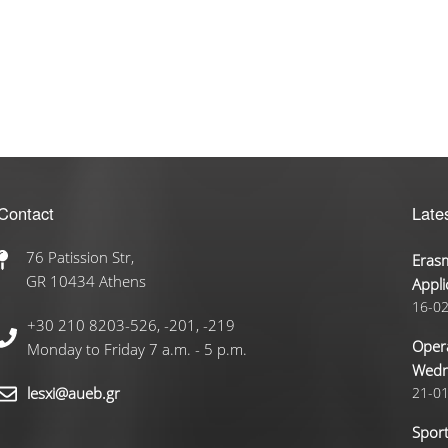
Contact
Late
76 Patission Str,
Erasm
GR 10434 Athens
Appli
16-0
+30 210 8203-526, -201, -219
Opera
Monday to Friday 7 a.m. - 5 p.m.
Wedn
lesxi@aueb.gr
21-0
Sport