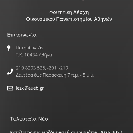
Γαλλικά
Φοιτητική Λέσχη
Οικονομικού Πανεπιστημίου Αθηνών
Γερμανικά
Επικοινωνία
Ισπανικά
Πατησίων 76,
Ρώσικα
Τ.Κ. 10434 Αθήνα
210 8203 526, -201, -219
Δραστηριότητες
Δευτέρα έως Παρασκευή 7 π.μ. - 5 μ.μ.
Αθλητικές Δραστηριότητες
lesxi@aueb.gr
Πολιτιστικές Δραστηριότητες
Νέα
Τελευταία Νέα
Κατάλογος ενοικιαζόμενων διαμερισμάτων 2026-2027
Επικοινωνία