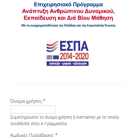
Δικαιούχοι, Προϋποθέσεις & Δικαιολογητικά
Σίτισης
Στέγασης
Διαδικασία Ηλεκτρονικής Αίτησης
Αποτελέσματα
Σίτισης
*
Όνομα χρήστη
Στέγασης
Συμπληρώνετε το όνομα χρήστη (Username) με το οποίο
Εστιατόριο
συνδέεστε στην e-Γραμματεία
*
Κωδικός Πρόσβασης
Φοιτητική Εστία Αθηνών