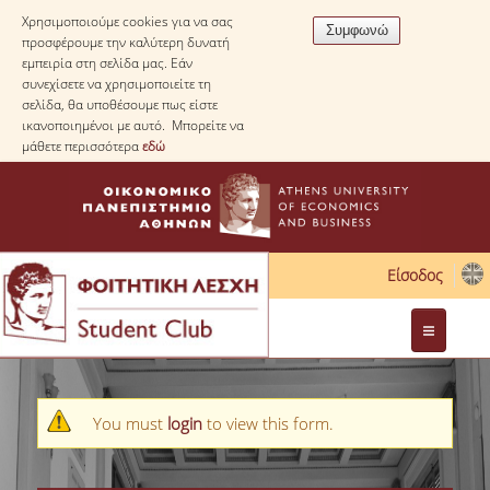
Χρησιμοποιούμε cookies για να σας
προσφέρουμε την καλύτερη δυνατή
εμπειρία στη σελίδα μας. Εάν
συνεχίσετε να χρησιμοποιείτε τη
σελίδα, θα υποθέσουμε πως είστε
ικανοποιημένοι με αυτό. Μπορείτε να
μάθετε περισσότερα
εδώ
Είσοδος
Διοίκηση
Μήνυμα προειδοποίησης
You must
login
to view this form.
Νομοθεσία