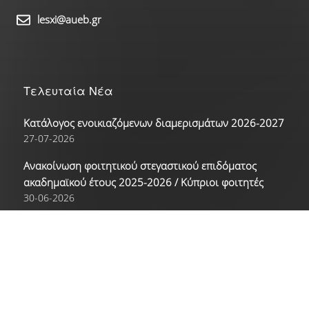
Γαλλικά
lesxi@aueb.gr
Γερμανικά
Ισπανικά
Τελευταία Νέα
Κατάλογος ενοικιαζόμενων διαμερισμάτων 2026-2027
Ρώσικα
27-07-2026
Δραστηριότητες
Ανακοίνωση φοιτητικού στεγαστικού επιδόματος
ακαδημαϊκού έτους 2025-2026 / Κύπριοι φοιτητές
Αθλητικές Δραστηριότητες
30-06-2026
Ανακοίνωση φοιτητικού στεγαστικού επιδόματος
Πολιτιστικές Δραστηριότητες
ακαδημαϊκού έτους 2025-2026
30-06-2026
Νέα
Επικοινωνία