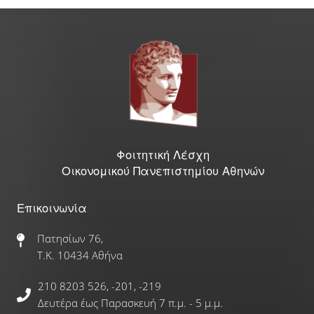
Γραφείο Εύρεσης Στέγης
e-Αιτήσεις
Επιδόματα & Υποτροφίες
Υποτροφίες
Φοιτητική Λέσχη
Οικονομικού Πανεπιστημίου Αθηνών
Φοιτητικό Στεγαστικό Επίδομα
Επικοινωνία
Οικονομικές Ενισχύσεις
Πατησίων 76,
Τ.Κ. 10434 Αθήνα
Ξένες Γλώσσες
210 8203 526, -201, -219
Αγγλικά
Δευτέρα έως Παρασκευή 7 π.μ. - 5 μ.μ.