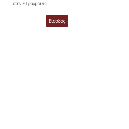
στην e-Γραμματεία.
Δικαιούχοι, Προϋποθέσεις & Δικαιολογητικά
Σίτισης
Στέγασης
Διαδικασία Ηλεκτρονικής Αίτησης
Αποτελέσματα
Σίτισης
Στέγασης
Εστιατόριο
Φοιτητική Εστία Αθηνών