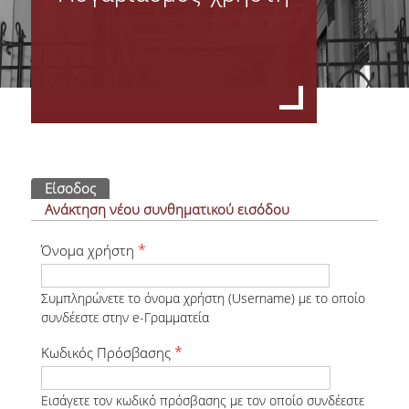
Όργανα Διοίκησης
Σύνθεση Διοικητικού Συμβουλίου Φοιτητικής Λέσχης ΟΠΑ
Πρακτικά Δ.Σ.
Υπηρεσίες Φοιτητικής Λέσχης Ο.Π.Α
Πρωτεύουσες καρτέλες
Είσοδος
(ενεργή καρτέλα)
Οικονομικές - Διοικητικές Υπηρεσίες & Υπηρεσίες Σίτισης
Ανάκτηση νέου συνθηματικού εισόδου
Υπηρεσίες Στέγασης & Υγειονομικές Υπηρεσίες
*
Όνομα χρήστη
Υπηρεσίες Πολιτισμού & Αθλητισμού & Εκμάθησης Ξένων Γλωσσών
Συμπληρώνετε το όνομα χρήστη (Username) με το οποίο
συνδέεστε στην e-Γραμματεία
Φωτογραφικό Αρχείο
*
Κωδικός Πρόσβασης
Σίτιση - Στέγαση
Εισάγετε τον κωδικό πρόσβασης με τον οποίο συνδέεστε