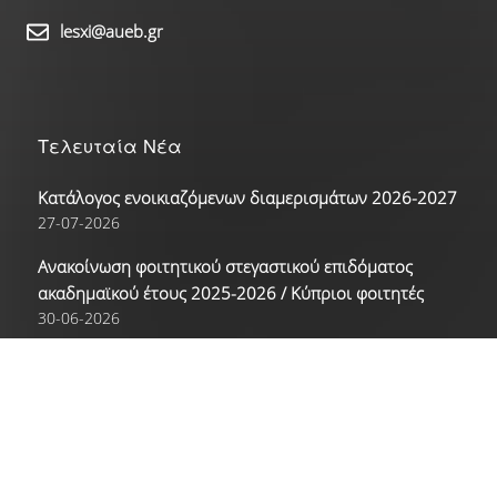
Γαλλικά
lesxi@aueb.gr
Γερμανικά
Ισπανικά
Τελευταία Νέα
Κατάλογος ενοικιαζόμενων διαμερισμάτων 2026-2027
Ρώσικα
27-07-2026
Δραστηριότητες
Ανακοίνωση φοιτητικού στεγαστικού επιδόματος
ακαδημαϊκού έτους 2025-2026 / Κύπριοι φοιτητές
Αθλητικές Δραστηριότητες
30-06-2026
Ανακοίνωση φοιτητικού στεγαστικού επιδόματος
Πολιτιστικές Δραστηριότητες
ακαδημαϊκού έτους 2025-2026
30-06-2026
Νέα
Επικοινωνία