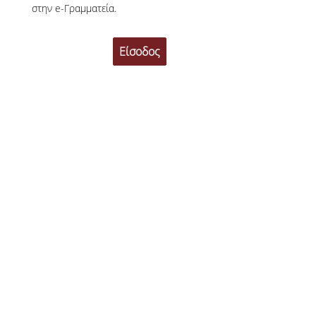
στην e-Γραμματεία.
Δικαιούχοι, Προϋποθέσεις & Δικαιολογητικά
Σίτισης
Στέγασης
Διαδικασία Ηλεκτρονικής Αίτησης
Αποτελέσματα
Σίτισης
Στέγασης
Εστιατόριο
Φοιτητική Εστία Αθηνών