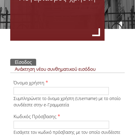
Όργανα Διοίκησης
Σύνθεση Διοικητικού Συμβουλίου Φοιτητικής Λέσχης ΟΠΑ
Πρακτικά Δ.Σ.
Υπηρεσίες Φοιτητικής Λέσχης Ο.Π.Α
Πρωτεύουσες καρτέλες
Είσοδος
(ενεργή καρτέλα)
Οικονομικές - Διοικητικές Υπηρεσίες & Υπηρεσίες Σίτισης
Ανάκτηση νέου συνθηματικού εισόδου
Υπηρεσίες Στέγασης & Υγειονομικές Υπηρεσίες
*
Όνομα χρήστη
Υπηρεσίες Πολιτισμού & Αθλητισμού & Εκμάθησης Ξένων Γλωσσών
Συμπληρώνετε το όνομα χρήστη (Username) με το οποίο
συνδέεστε στην e-Γραμματεία
Φωτογραφικό Αρχείο
*
Κωδικός Πρόσβασης
Σίτιση - Στέγαση
Εισάγετε τον κωδικό πρόσβασης με τον οποίο συνδέεστε