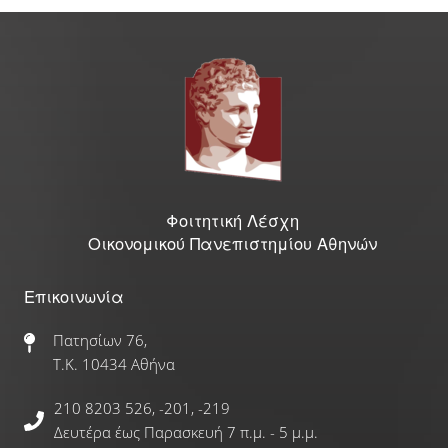
Γραφείο Εύρεσης Στέγης
e-Αιτήσεις
Επιδόματα & Υποτροφίες
Υποτροφίες
Φοιτητική Λέσχη
Οικονομικού Πανεπιστημίου Αθηνών
Φοιτητικό Στεγαστικό Επίδομα
Επικοινωνία
Οικονομικές Ενισχύσεις
Πατησίων 76,
Τ.Κ. 10434 Αθήνα
Ξένες Γλώσσες
210 8203 526, -201, -219
Αγγλικά
Δευτέρα έως Παρασκευή 7 π.μ. - 5 μ.μ.