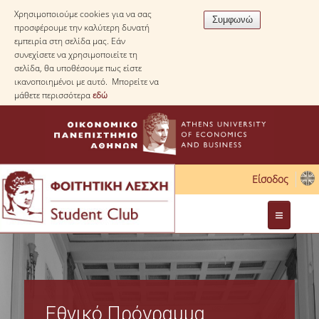
Χρησιμοποιούμε cookies για να σας
προσφέρουμε την καλύτερη δυνατή
εμπειρία στη σελίδα μας. Εάν
συνεχίσετε να χρησιμοποιείτε τη
σελίδα, θα υποθέσουμε πως είστε
ικανοποιημένοι με αυτό. Μπορείτε να
μάθετε περισσότερα
εδώ
Είσοδος
Διοίκηση
Νομοθεσία
Εθνικό Πρόγραμμα