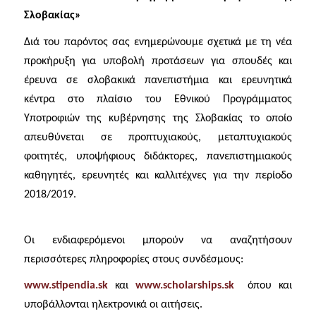
Σλοβακίας»
Δικαιούχοι, Προϋποθέσεις & Δικαιολογητικά
Διά του παρόντος σας ενημερώνουμε σχετικά με τη νέα
Σίτισης
προκήρυξη για υποβολή προτάσεων για σπουδές και
έρευνα σε σλοβακικά πανεπιστήμια και ερευνητικά
Στέγασης
κέντρα στο πλαίσιο του Εθνικού Προγράμματος
Υποτροφιών της κυβέρνησης της Σλοβακίας το οποίο
Διαδικασία Ηλεκτρονικής Αίτησης
απευθύνεται σε προπτυχιακούς, μεταπτυχιακούς
φοιτητές, υποψήφιους διδάκτορες, πανεπιστημιακούς
Αποτελέσματα
καθηγητές, ερευνητές και καλλιτέχνες για την περίοδο
2018/2019.
Σίτισης
Οι ενδιαφερόμενοι μπορούν να αναζητήσουν
Στέγασης
περισσότερες πληροφορίες στους συνδέσμους:
Εστιατόριο
www.stipendia.sk
και
www.scholarships.sk
όπου και
υποβάλλονται ηλεκτρονικά οι αιτήσεις.
Φοιτητική Εστία Αθηνών