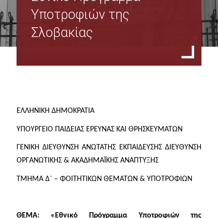
Όργανα Διοίκησης
Υποτροφιών της
Σλοβακίας
Σύνθεση Διοικητικού Συμβουλίου Φοιτητικής Λέσχης ΟΠΑ
Πρακτικά Δ.Σ.
Υπηρεσίες Φοιτητικής Λέσχης Ο.Π.Α
Οικονομικές - Διοικητικές Υπηρεσίες & Υπηρεσίες Σίτισης
ΕΛΛΗΝΙΚΗ ΔΗΜΟΚΡΑΤΙΑ
ΥΠΟΥΡΓΕΙΟ ΠΑΙΔΕΙΑΣ ΕΡΕΥΝΑΣ ΚΑΙ ΘΡΗΣΚΕΥΜΑΤΩΝ
Υπηρεσίες Στέγασης & Υγειονομικές Υπηρεσίες
ΓΕΝΙΚΗ ΔΙΕΥΘΥΝΣΗ ΑΝΩΤΑΤΗΣ ΕΚΠΑΙΔΕΥΣΗΣ ΔΙΕΥΘΥΝΣΗ
Υπηρεσίες Πολιτισμού & Αθλητισμού & Εκμάθησης Ξένων Γλωσσών
ΟΡΓΑΝΩΤΙΚΗΣ & ΑΚΑΔΗΜΑΪΚΗΣ ΑΝΑΠΤΥΞΗΣ
ΤΜΗΜΑ Δ΄ – ΦΟΙΤΗΤΙΚΩΝ ΘΕΜΑΤΩΝ & ΥΠΟΤΡΟΦΙΩΝ
Φωτογραφικό Αρχείο
Σίτιση - Στέγαση
ΘΕΜΑ: «Εθνικό Πρόγραμμα Υποτροφιών της