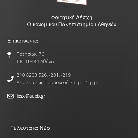
Γαλλικά
Φοιτητική Λέσχη
Οικονομικού Πανεπιστημίου Αθηνών
Γερμανικά
Ισπανικά
Επικοινωνία
Πατησίων 76,
Ρώσικα
Τ.Κ. 10434 Αθήνα
Δραστηριότητες
210 8203 526, -201, -219
Δευτέρα έως Παρασκευή 7 π.μ. - 5 μ.μ.
Αθλητικές Δραστηριότητες
lesxi@aueb.gr
Πολιτιστικές Δραστηριότητες
Νέα
Τελευταία Νέα
Επικοινωνία