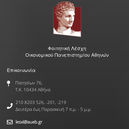
Γραφείο Εύρεσης Στέγης
e-Αιτήσεις
Επιδόματα & Υποτροφίες
Φοιτητική Λέσχη
Οικονομικού Πανεπιστημίου Αθηνών
Υποτροφίες
Επικοινωνία
Φοιτητικό Στεγαστικό Επίδομα
Πατησίων 76,
Τ.Κ. 10434 Αθήνα
Οικονομικές Ενισχύσεις
210 8203 526, -201, -219
Ξένες Γλώσσες
Δευτέρα έως Παρασκευή 7 π.μ. - 5 μ.μ.
lesxi@aueb.gr
Αγγλικά