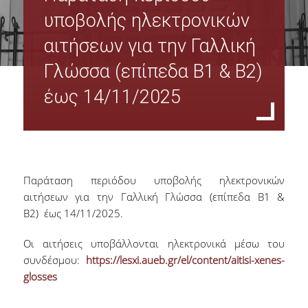
Όργανα Διοίκησης
υποβολής ηλεκτρονικών
αιτήσεων για την Γαλλική
Σύνθεση Διοικητικού Συμβουλίου Φοιτητικής Λέσχης ΟΠΑ
Γλώσσα (επίπεδα Β1 & Β2)
Πρακτικά Δ.Σ.
έως 14/11/2025
Υπηρεσίες Φοιτητικής Λέσχης Ο.Π.Α
Οικονομικές - Διοικητικές Υπηρεσίες & Υπηρεσίες Σίτισης
Παράταση περιόδου υποβολής ηλεκτρονικών
Υπηρεσίες Στέγασης & Υγειονομικές Υπηρεσίες
αιτήσεων για την Γαλλική Γλώσσα (επίπεδα Β1 &
Β2) έως 14/11/2025.
Υπηρεσίες Πολιτισμού & Αθλητισμού & Εκμάθησης Ξένων Γλωσσών
Οι αιτήσεις υποβάλλονται ηλεκτρονικά μέσω του
Φωτογραφικό Αρχείο
συνδέσμου:
https://lesxi.aueb.gr/el/content/aitisi-xenes-
glosses
Σίτιση - Στέγαση