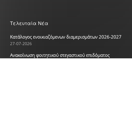
Γαλλικά
Τελευταία Νέα
Γερμανικά
Κατάλογος ενοικιαζόμενων διαμερισμάτων 2026-2027
Ισπανικά
27-07-2026
Ρώσικα
Ανακοίνωση φοιτητικού στεγαστικού επιδόματος
ακαδημαϊκού έτους 2025-2026 / Κύπριοι φοιτητές
Δραστηριότητες
30-06-2026
Ανακοίνωση φοιτητικού στεγαστικού επιδόματος
Αθλητικές Δραστηριότητες
ακαδημαϊκού έτους 2025-2026
30-06-2026
Πολιτιστικές Δραστηριότητες
Νέα
© Copyright 1996 - 2026 |
© Copyright 1996 - 2026 | Athens
Οικονομικό Πανεπιστήμιο Αθηνών
University of Economics and
Επικοινωνία