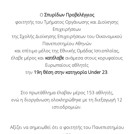
Δικαιούχοι, Προϋποθέσεις & Δικαιολογητικά
Ο
Σπυρίδων Προβελέγγιος
φοιτητής του Τμήματος Οργάνωσης και Διοίκησης
Σίτισης
Επιχειρήσεων
της Σχολής Διοίκησης Επιχειρήσεων του Οικονομικού
Στέγασης
Πανεπιστημίου Αθηνών
και επίτιμο μέλος της Εθνικής Ομάδας Ιστιοπλοΐας,
Διαδικασία Ηλεκτρονικής Αίτησης
έλαβε μέρος και
κατέλαβε
ανάμεσα στους κορυφαίους
Ευρωπαίους αθλητές
την
19
η
θέση στην κατηγορία
Under 23
.
Αποτελέσματα
Σίτισης
Στο πρωτάθλημα έλαβαν μέρος 153 αθλητές,
ενώ η διοργάνωση ολοκληρώθηκε με τη διεξαγωγή 12
Στέγασης
ιστιοδρομιών.
Εστιατόριο
Αξίζει να σημειωθεί ότι ο φοιτητής του Πανεπιστημίου
Φοιτητική Εστία Αθηνών