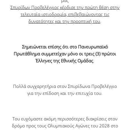
μας
Σπυρίδων Προβελέγγιος κέρδισε την πρώτη θέση στην
τελευταία ιστιοδρομία, επιβεβαιώνοντας τις
Γραφείο Εύρεσης Στέγης
δυνατότητες και την προοπτική του
.
e-Αιτήσεις
Επιδόματα & Υποτροφίες
Σημειώνεται επίσης ότι στο Πανευρωπαϊκό
Πρωτάθλημα συμμετείχαν μόνο οι τρεις (3) πρώτοι
Έλληνες της Εθνικής Ομάδας
.
Υποτροφίες
Φοιτητικό Στεγαστικό Επίδομα
Πολλά συγχαρητήρια στον Σπυρίδωνα Προβελέγγιο
Οικονομικές Ενισχύσεις
για την επίδοση και την επιτυχία του.
Ξένες Γλώσσες
Του ευχόμαστε ακόμη περισσότερες διακρίσεις στον
Αγγλικά
δρόμο προς τους Ολυμπιακούς Αγώνες του 2028 στο