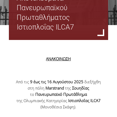
Όργανα Διοίκησης
Πανευρωπαϊκού
Πρωταθλήματος
Σύνθεση Διοικητικού Συμβουλίου Φοιτητικής Λέσχης ΟΠΑ
Ιστιοπλοΐας ILCA7
Πρακτικά Δ.Σ.
Υπηρεσίες Φοιτητικής Λέσχης Ο.Π.Α
Οικονομικές - Διοικητικές Υπηρεσίες & Υπηρεσίες Σίτισης
ΑΝΑΚΟΙΝΩΣΗ
Υπηρεσίες Στέγασης & Υγειονομικές Υπηρεσίες
Από τις
9 έως τις 16 Αυγούστου 2025
διεξήχθη
Υπηρεσίες Πολιτισμού & Αθλητισμού & Εκμάθησης Ξένων Γλωσσών
στη πόλη
Marstrand
της
Σουηδίας
το
Πανευρωπαϊκό Πρωτάθλημα
Φωτογραφικό Αρχείο
της Ολυμπιακής Κατηγορίας
Ιστιοπλοΐας
ILCA7
(Μονοθέσια Σκάφη).
Σίτιση - Στέγαση