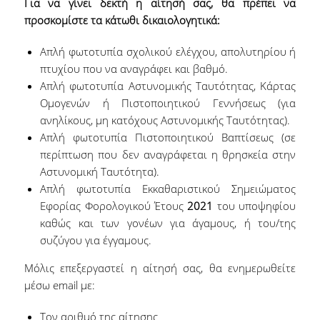
Για να γίνει δεκτή η αίτησή σας, θα πρέπει να
Γαλλικά
προσκομίστε τα κάτωθι δικαιολογητικά:
Απλή φωτοτυπία σχολικού ελέγχου, απολυτηρίου ή
Γερμανικά
πτυχίου που να αναγράφει και βαθμό.
Απλή φωτοτυπία Αστυνομικής Ταυτότητας, Κάρτας
Ισπανικά
Ομογενών ή Πιστοποιητικού Γεννήσεως (για
ανηλίκους, μη κατόχους Αστυνομικής Ταυτότητας).
Ρώσικα
Απλή φωτοτυπία Πιστοποιητικού Βαπτίσεως (σε
περίπτωση που δεν αναγράφεται η θρησκεία στην
Δραστηριότητες
Αστυνομική Ταυτότητα).
Απλή φωτοτυπία Εκκαθαριστικού Σημειώματος
Αθλητικές Δραστηριότητες
Εφορίας Φορολογικού Έτους
2021
του υποψηφίου
καθώς και των γονέων για άγαμους, ή του/της
συζύγου για έγγαμους.
Πολιτιστικές Δραστηριότητες
Μόλις επεξεργαστεί η αίτησή σας, θα ενημερωθείτε
Νέα
μέσω email με:
Τον αριθμό της αίτησης
Επικοινωνία