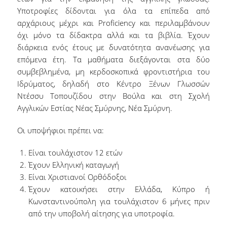
Υποτροφίες δίδονται για όλα τα επίπεδα από
Δικαιούχοι, Προϋποθέσεις & Δικαιολογητικά
αρχάριους μέχρι και Proficiency και περιλαμβάνουν
όχι μόνο τα δίδακτρα αλλά και τα βιβλία. Έχουν
Σίτισης
διάρκεια ενός έτους με δυνατότητα ανανέωσης για
επόμενα έτη. Τα μαθήματα διεξάγονται στα δύο
Στέγασης
συμβεβλημένα, μη κερδοσκοπικά φροντιστήρια του
Ιδρύματος, δηλαδή στο Κέντρο Ξένων Γλωσσών
Ντέσσυ Τοπουζίδου στην Βούλα και στη Σχολή
Διαδικασία Ηλεκτρονικής Αίτησης
Αγγλικών Εστίας Νέας Σμύρνης, Νέα Σμύρνη.
Αποτελέσματα
Οι υποψήφιοι πρέπει να:
Σίτισης
Είναι τουλάχιστον 12 ετών
Έχουν Ελληνική καταγωγή
Στέγασης
Είναι Χριστιανοί Ορθόδοξοι
Έχουν κατοικήσει στην Ελλάδα, Κύπρο ή
Εστιατόριο
Κωνσταντινούπολη για τουλάχιστον 6 μήνες πριν
από την υποβολή αίτησης για υποτροφία.
Φοιτητική Εστία Αθηνών