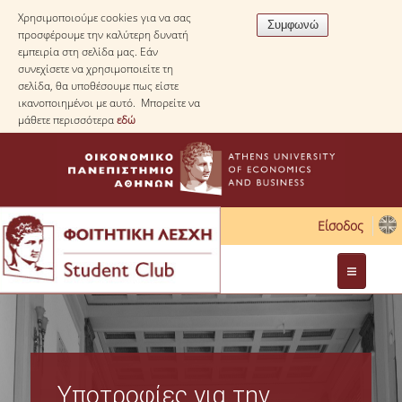
Χρησιμοποιούμε cookies για να σας
προσφέρουμε την καλύτερη δυνατή
εμπειρία στη σελίδα μας. Εάν
συνεχίσετε να χρησιμοποιείτε τη
σελίδα, θα υποθέσουμε πως είστε
ικανοποιημένοι με αυτό. Μπορείτε να
μάθετε περισσότερα
εδώ
Είσοδος
Διοίκηση
Νομοθεσία
Υποτροφίες για την