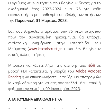
Ο αριθμός νέων αιτήσεων που θα γίνουν δεκτές για το
ακαδημαϊκό έτος 2023-2024 είναι 75 για κάθε
Γραφείο Εύρεσης Στέγης
εκπαιδευτήριο με προθεσμία υποβολής των αιτήσεων
την
Παρασκευή, 31 Μαρτίου, 2023.
e-Αιτήσεις
Εάν συμπληρωθεί ο αριθμός των 75 νέων αιτήσεων
πριν την συγκεκριμένη ημερομηνία, θα υπάρχει
Επιδόματα & Υποτροφίες
αντίστοιχη ενημέρωση στην ιστοσελίδα του
Ιδρύματος (
www.lascaristrust.gr
) και δεν θα γίνουν
Υποτροφίες
δεκτές άλλες αιτήσεις.
Φοιτητικό Στεγαστικό Επίδομα
Μπορείτε να κάνετε λήψη της αίτησης από
εδώ
σε
μορφή PDF (απαιτείται η ύπαρξη του
Adobe Acrobat
Reader
) ή να επικοινωνήσετε με το Ίδρυμα Υποτροφιών
Οικονομικές Ενισχύσεις
Μιχαήλ Λάσκαρη για να σας αποσταλλεί μέσω email ή
φαξ
από την Δευτέρα, 09 Ιανουαρίου 2023
.
Ξένες Γλώσσες
ΑΠΑΙΤΟΥΜΕΝΑ ΔΙΚΑΙΟΛΟΓΗΤΙΚΑ
Αγγλικά