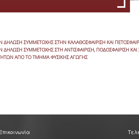
Πρακτικά Δ.Σ.
Υπηρεσίες Φοιτητικής Λέσχης Ο.Π.Α
Οικονομικές - Διοικητικές Υπηρεσίες & Υπηρεσίες Σίτισης
Ν ΔΗΛΩΣΗ ΣΥΜΜΕΤΟΧΗΣ ΣΤΗΝ ΚΑΛΑΘΟΣΦΑΙΡΙΣΗ ΚΑΙ ΠΕΤΟΣΦΑΙΡ
Ν ΔΗΛΩΣΗ ΣΥΜΜΕΤΟΧΗΣ ΣΤΗ ΑΝΤΙΣΦΑΙΡΙΣΗ, ΠΟΔΟΣΦΑΙΡΙΣΗ ΚΑΙ 
Υπηρεσίες Στέγασης & Υγειονομικές Υπηρεσίες
ΤΗΤΩΝ ΑΠΟ ΤΟ ΤΜΗΜΑ ΦΥΣΙΚΗΣ ΑΓΩΓΗΣ
Υπηρεσίες Πολιτισμού & Αθλητισμού & Εκμάθησης Ξένων Γλωσσών
Φωτογραφικό Αρχείο
Σίτιση - Στέγαση
Δικαιούχοι, Προϋποθέσεις & Δικαιολογητικά
Επικοινωνία
Τελ
Σίτισης