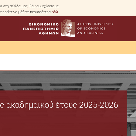
 στη σελίδα μας. Εάν συνεχίσετε να
Μπορείτε να μάθετε περισσότερα
εδώ
Διοίκηση
Νομοθεσία
ς ακαδημαϊκού έτους 2025-2026
Όργανα Διοίκησης
Σύνθεση Διοικητικού Συμβουλίου Φοιτητικής Λέσχης ΟΠΑ